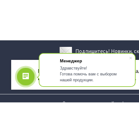
Подпишитесь! Новинки, с
Менеджер
Здравствуйте!
Мы используем файлы cookie, для персона
Готова помочь вам с выбором
использованием сервиса Яндекс.Метрика.
нашей продукции.
О компании
Как оформить 
Услуги
Доставка
О нас
Государствен
заказчикам
Информация
Карта сайта
Юридическая
Информация