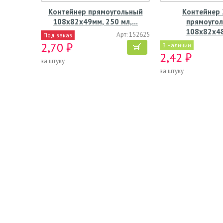
Контейнер прямоугольный
Контейнер 
108х82х49мм, 250 мл,…
прямоугол
108х82х4
Арт: 152625
Под заказ
2,70 ₽
В наличии
2,42 ₽
за штуку
за штуку