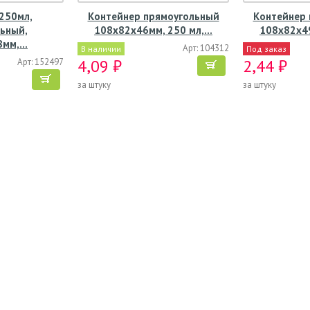
250мл,
Контейнер прямоугольный
Контейнер
ьный,
108х82х46мм, 250 мл,…
108х82х4
8мм,…
Арт: 104312
В наличии
Под заказ
4,09 ₽
2,44 ₽
Арт: 152497
за штуку
за штуку