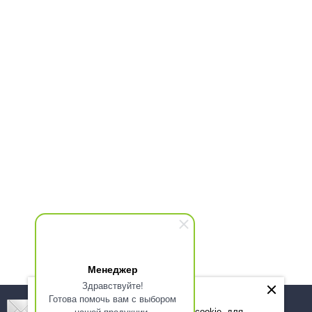
Менеджер
Здравствуйте!
Готова помочь вам с выбором
Подпишитесь! Новинки, скидки, предложения!
нашей продукции.
Мы используем файлы cookie, для