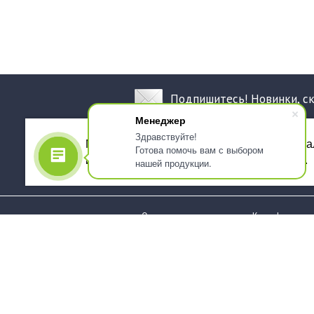
Подпишитесь! Новинки, с
Менеджер
Здравствуйте!
Мы используем файлы cookie, для персона
Готова помочь вам с выбором
использованием сервиса Яндекс.Метрика.
нашей продукции.
О компании
Как оформить 
Услуги
Доставка
О нас
Государствен
заказчикам
Информация
Карта сайта
Юридическая
Информация