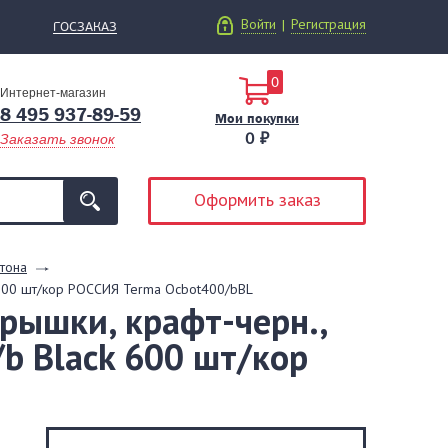
Войти
Регистрация
|
ГОСЗАКАЗ
0
Интернет-магазин
8 495 937-89-59
Мои покупки
0 ₽
Заказать звонок
Оформить заказ
тона
ck 600 шт/кор РОССИЯ Terma Ocbot400/bBL
крышки, крафт-черн.,
/b Black 600 шт/кор