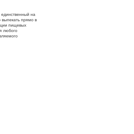
, единственный на
о выпекать прямо в
тации пищевых
ля любого
овляемого