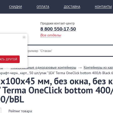
СКИДКИ
ОПЛАТА
ДОСТАВКА
КОНТАКТЫ
Продажи контакт-центр
8 800 550-17-50
Все отделы
АТЬ ДРУГОЙ
ры
Универсальные одноразовые контейнеры
Контейнеры из кар
крафт-черн., карт., 50 шт/упак "1EA" Terma OneClick bottom 400/b Bla
х100х45 мм, без окна, без 
" Terma OneClick bottom 400
00/bBL
Рейтинг товара: