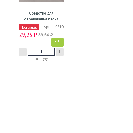
Средство для
отбеливания белья
Белизна, 1 л
Арт: 110710
Под заказ
29,25 ₽
39,64 ₽
за штуку