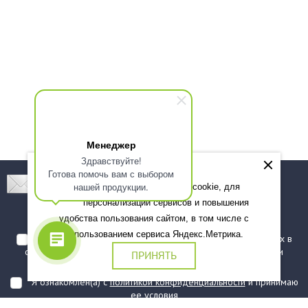
Менеджер
Здравствуйте!
Готова помочь вам с выбором
Подпишитесь! Новинки, скидки, предложения!
нашей продукции.
Мы используем файлы cookie, для
персонализации сервисов и повышения
Подписаться
удобства пользования сайтом, в том числе с
использованием сервиса Яндекс.Метрика.
Я даю согласие на обработку моих персональных данных в
соответствии с
политикой обработки персональных данных
и
ПРИНЯТЬ
подтверждаю, что ознакомлен(а) с ними
Я ознакомлен(а) с
политикой конфиденциальности
и принимаю
ее условия