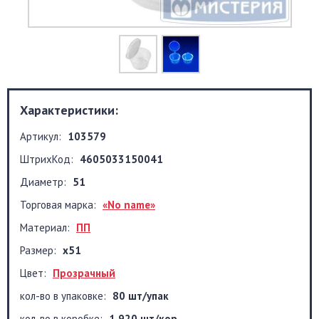
Характеристики:
Артикул:
103579
ШтрихКод:
4605033150041
Диаметр:
51
Торговая марка:
«No name»
Материал:
ПП
Размер:
х51
Цвет:
Прозрачный
кол-во в упаковке:
80 шт/упак
кол-во в коробке:
1 920 шт/кор