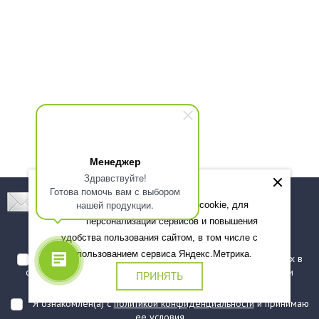
Менеджер
Здравствуйте!
Готова помочь вам с выбором
Подпишитесь! Новинки, скидки, предложения!
нашей продукции.
Мы используем файлы cookie, для
персонализации сервисов и повышения
Подписаться
удобства пользования сайтом, в том числе с
использованием сервиса Яндекс.Метрика.
Я даю согласие на обработку моих персональных данных в
соответствии с
политикой обработки персональных данных
и
ПРИНЯТЬ
подтверждаю, что ознакомлен(а) с ними
Я ознакомлен(а) с
политикой конфиденциальности
и принимаю
ее условия