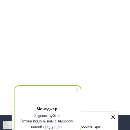
Менеджер
Здравствуйте!
Готова помочь вам с выбором
Подпишитесь! Новинки, скидки, предложения!
нашей продукции.
Мы используем файлы cookie, для