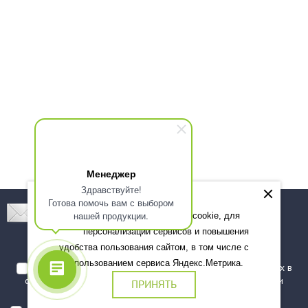
Менеджер
Здравствуйте!
Готова помочь вам с выбором
Подпишитесь! Новинки, скидки, предложения!
нашей продукции.
Мы используем файлы cookie, для
персонализации сервисов и повышения
Подписаться
удобства пользования сайтом, в том числе с
использованием сервиса Яндекс.Метрика.
Я даю согласие на обработку моих персональных данных в
соответствии с
политикой обработки персональных данных
и
ПРИНЯТЬ
подтверждаю, что ознакомлен(а) с ними