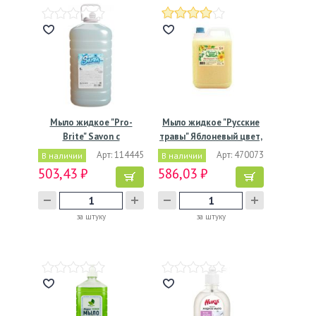
Мыло жидкое "Pro-
Мыло жидкое "Русские
Brite" Savon с
травы" Яблоневый цвет,
перламутром,…
…
Арт: 114445
Арт: 470073
В наличии
В наличии
503,43 ₽
586,03 ₽
за штуку
за штуку