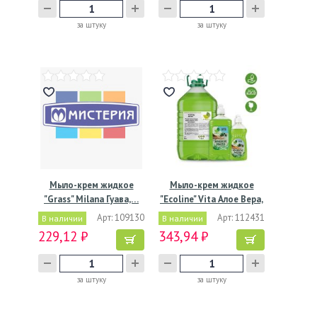
за штуку
за штуку
Мыло-крем жидкое
Мыло-крем жидкое
"Grass" Milana Гуава,…
"Ecoline" Vita Алое Вера,
…
Арт: 109130
Арт: 112431
В наличии
В наличии
229,12 ₽
343,94 ₽
за штуку
за штуку