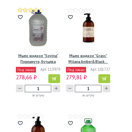
Мыло жидкое "Sovina"
Мыло жидкое "Grass"
Перламутр, бутылка
Milana Amber&Black…
ПЭТ,…
Арт: 113979
Арт: 101727
Под заказ
Под заказ
278,66 ₽
279,81 ₽
за штуку
за штуку