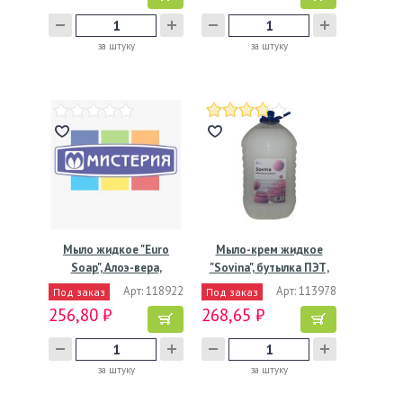
за штуку
за штуку
Мыло жидкое "Euro
Мыло-крем жидкое
Soap", Алоэ-вера,
"Sovina", бутылка ПЭТ,
бутылка…
5000…
Арт: 118922
Арт: 113978
Под заказ
Под заказ
256,80 ₽
268,65 ₽
за штуку
за штуку