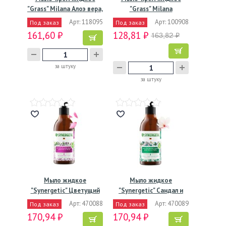
"Grass" Milana Алоэ вера,
"Grass" Milana
…
Жемчужное,…
Арт: 118095
Арт: 100908
Под заказ
Под заказ
161,60 ₽
128,81 ₽
163,82 ₽
за штуку
за штуку
Мыло жидкое
Мыло жидкое
"Synergetic" Цветущий
"Synergetic" Сандал и
инжир и…
ягоды…
Арт: 470088
Арт: 470089
Под заказ
Под заказ
170,94 ₽
170,94 ₽