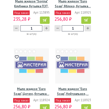
Мыло жидкое "Sovina"
Мыло жидкое "Euro
Клубника, бутылка ПЭТ,
Soap", Яблоко, бутылка…
…
Арт: 113895
Арт: 118925
Под заказ
Под заказ
235,28 ₽
256,80 ₽
за штуку
за штуку
Мыло жидкое "Euro
Мыло жидкое "Euro
Soap", Цитрус, бутылка…
Soap", Нейтральное,…
Арт: 118924
Арт: 118923
Под заказ
Под заказ
256,80 ₽
256,80 ₽