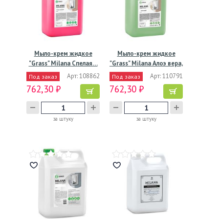
Мыло-крем жидкое
Мыло-крем жидкое
"Grass" Milana Спелая…
"Grass" Milana Алоэ вера,
…
Арт: 108862
Арт: 110791
Под заказ
Под заказ
762,30 ₽
762,30 ₽
за штуку
за штуку