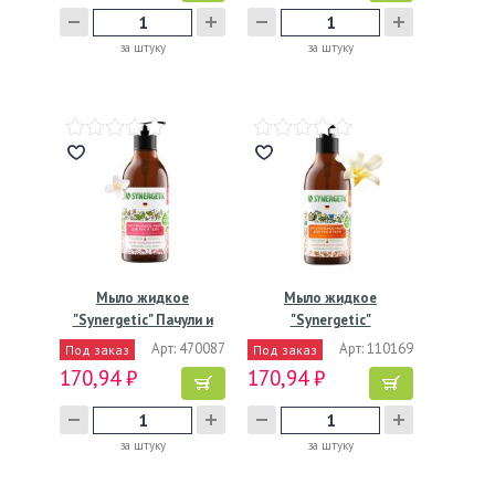
за штуку
за штуку
Мыло жидкое
Мыло жидкое
"Synergetic" Пачули и
"Synergetic"
ароматный…
Карамельное яблоко…
Арт: 470087
Арт: 110169
Под заказ
Под заказ
170,94 ₽
170,94 ₽
за штуку
за штуку