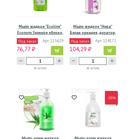
Мыло жидкое "Ecoline"
Мыло жидкое "Ника"
Econom Зеленое яблоко,
Белая орхидея, дозатор,
…
…
Арт: 115629
Арт: 114172
Под заказ
Под заказ
76,77 ₽
104,29 ₽
за штуку
за штуку
−21%
Мыло-крем жидкое
Мыло-крем жидкое