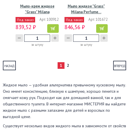
Мыло-крем жидкое
Мыло жидкое "Grass"
"Grass" Milana
Milana Perfume…
Жемчужное,…
Арт: 100912
Арт: 101672
Под заказ
Под заказ
839,52 ₽
846,56 ₽
за штуку
за штуку
1
2
НАЗАД
ВПЕРЕД
Жидкое мыло — удобная альтернатива привычному кусковому мылу.
Оно имеет консистенцию, близкую к шампуню, хорошо пенится и
смягчает кожу рук. Подходит как для домашней ванной, так и для
общественного туалета. В интернет-магазине МИСТЕРИЯ вы найдете
жидкое мыло с разными запахами для детей и взрослых по
выгодной цене.
Существует несколько видов жидкого мыла в зависимости от свойств