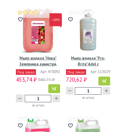
−16%
Мыло жидкое "Ника"
Мыло жидкое "Pro-
Земляника, канистра,
Brite" Adel с
5000…
перламутром и…
Арт: 470092
Арт: 113029
Под заказ
Под заказ
453,74 ₽
720,62 ₽
540,71 ₽
за штуку
за штуку