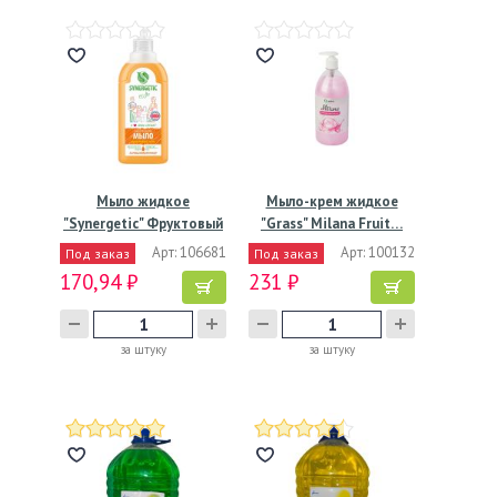
Мыло жидкое
Мыло-крем жидкое
"Synergetic" Фруктовый
"Grass" Milana Fruit…
микс,…
Арт: 106681
Арт: 100132
Под заказ
Под заказ
170,94 ₽
231 ₽
за штуку
за штуку