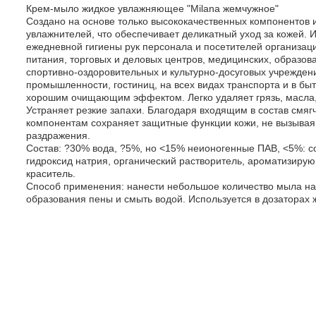
Крем-мыло жидкое увлажняющее "Milana жемчужное"
Создано на основе только высококачественных компонентов 
увлажнителей, что обеспечивает деликатный уход за кожей. 
ежедневной гигиены рук персонала и посетителей организац
питания, торговых и деловых центров, медицинских, образов
спортивно-оздоровительных и культурно-досуговых учрежден
промышленности, гостиниц, на всех видах транспорта и в быт
хорошим очищающим эффектом. Легко удаляет грязь, масла,
Устраняет резкие запахи. Благодаря входящим в состав смя
компонентам сохраняет защитные функции кожи, не вызывая 
раздражения.
Состав: ?30% вода, ?5%, но <15% неионогенные ПАВ, <5%: с
гидроксид натрия, органический растворитель, ароматизиру
краситель.
Способ применения: нанести небольшое количество мыла на 
образования пены и смыть водой. Используется в дозаторах 