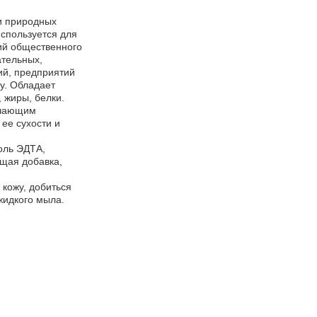
и природных
Используется для
ий общественного
ательных,
ий, предприятий
у. Обладает
 жиры, белки.
гчающим
ее сухости и
оль ЭДТА,
ющая добавка,
кожу, добиться
жидкого мыла.