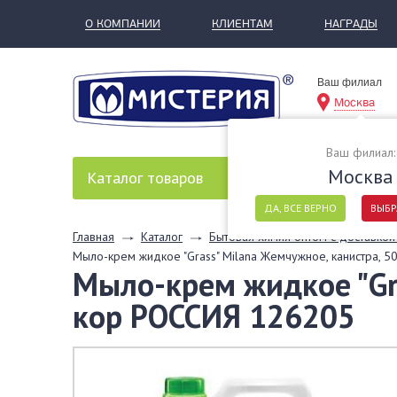
О КОМПАНИИ
КЛИЕНТАМ
НАГРАДЫ
Ваш филиал
Москва
Ваш филиал:
Москва
Каталог
товаров
ДА, ВСЕ ВЕРНО
ВЫБР
Главная
Каталог
Бытовая химия оптом с доставкой
Мыло-крем жидкое "Grass" Milana Жемчужное, канистра, 
Мыло-крем жидкое "Gra
кор РОССИЯ 126205