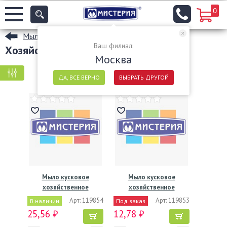
0
Мыло
Ваш филиал:
Хозяйственное мыло оптом
Москва
КРУПНАЯ ФАСОВКА
МЕЛКАЯ ФАСОВКА
ДА, ВСЕ ВЕРНО
ВЫБРАТЬ ДРУГОЙ
Мыло кусковое
Мыло кусковое
хозяйственное
хозяйственное
"Калужский…
"Калужский…
Арт: 119854
Арт: 119853
В наличии
Под заказ
25,56 ₽
12,78 ₽