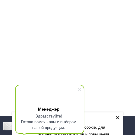
Менеджер
Здравствуйте!
Готова помочь вам с выбором
Подпишитесь! Новинки, скидки, предложения!
нашей продукции.
Мы используем файлы cookie, для
персонализации сервисов и повышения