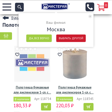
0
Бумажные полотенца
Ваш филиал:
Полотенца бумажные в рулонах
Москва
КРУПНАЯ ФАСОВКА
МЕЛКАЯ ФАСОВКА
ДА, ВСЕ ВЕРНО
ВЫБРАТЬ ДРУГОЙ
Полотенца бумажные
Полотенца бумажные
для диспенсеров 1-сл. с…
для диспенсеров 1-сл. с…
Арт: 118754
Арт: 118345
В наличии
В наличии
180,33 ₽
220,03 ₽