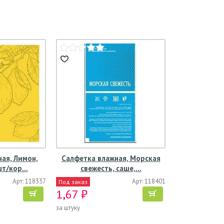
ая, Лимон,
Салфетка влажная, Морская
шт/кор…
свежесть, саше,…
Арт: 118337
Арт: 118401
Под заказ
1,67 ₽
за штуку