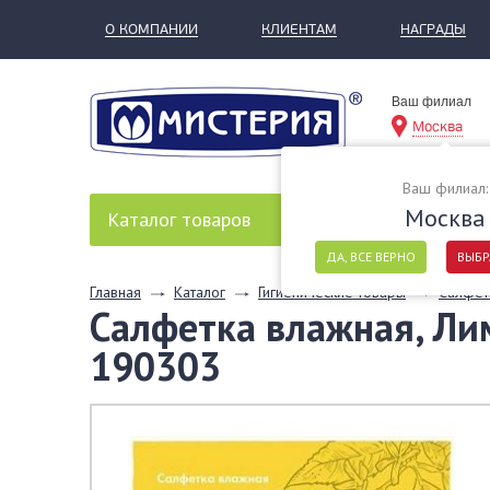
О КОМПАНИИ
КЛИЕНТАМ
НАГРАДЫ
Ваш филиал
Москва
Ваш филиал:
Москва
Каталог
товаров
ДА, ВСЕ ВЕРНО
ВЫБР
Главная
Каталог
Гигиенические товары
Салфет
Салфетка влажная, Ли
190303