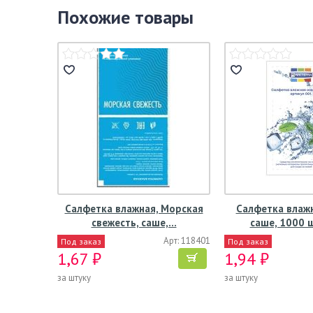
Похожие товары
Салфетка влажная, Морская
Салфетка влажн
свежесть, саше,…
саше, 1000 
Арт: 118401
Под заказ
Под заказ
1,67 ₽
1,94 ₽
за штуку
за штуку