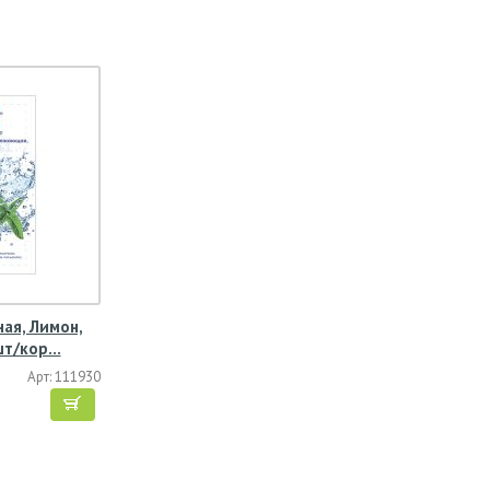
ая, Лимон,
шт/кор…
Арт: 111930