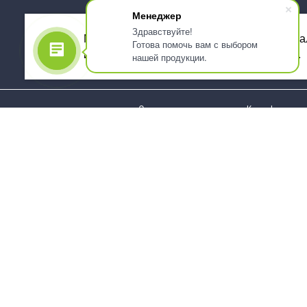
Менеджер
Здравствуйте!
Мы используем файлы cookie, для персона
Готова помочь вам с выбором
использованием сервиса Яндекс.Метрика.
нашей продукции.
О компании
Как оформить 
Услуги
Доставка
О нас
Государствен
заказчикам
Информация
Карта сайта
Юридическая
Информация
Стаканы и чашки
Пакеты и мешк
Тарелки
Упаковка пище
Приборы столовые,
Салфетки и ска
комплекты
бумажные
Наборы одноразовой
Диспенсеры
посуды
Товары для се
Контейнеры и лотки