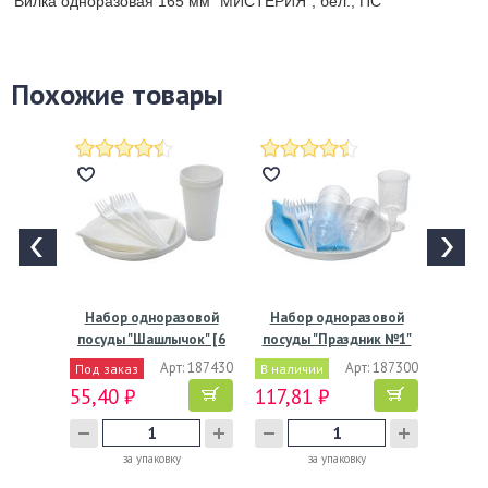
Вилка одноразовая 165 мм "МИСТЕРИЯ", бел., ПС
Похожие товары
Набор одноразовой
Набор одноразовой
посуды "Шашлычок" [6
посуды "Праздник №1"
стак.…
[6…
Арт: 187430
Арт: 187300
Под заказ
В наличии
55,40 ₽
117,81 ₽
за упаковку
за упаковку