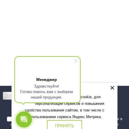
Менеджер
Здравствуйте!
Готова помочь вам с выбором
Подпишитесь! Новинки, скидки, предложения!
нашей продукции.
Мы используем файлы cookie, для
персонализации сервисов и повышения
Подписаться
удобства пользования сайтом, в том числе с
использованием сервиса Яндекс.Метрика.
Я даю согласие на обработку моих персональных данных в
соответствии с
политикой обработки персональных данных
и
ПРИНЯТЬ