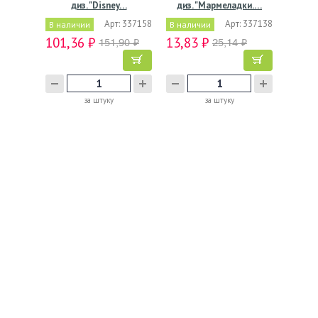
диз. "Disney…
диз. "Мармеладки.…
Арт: 337158
Арт: 337138
В наличии
В наличии
101,36 ₽
13,83 ₽
151,90 ₽
25,14 ₽
за штуку
за штуку