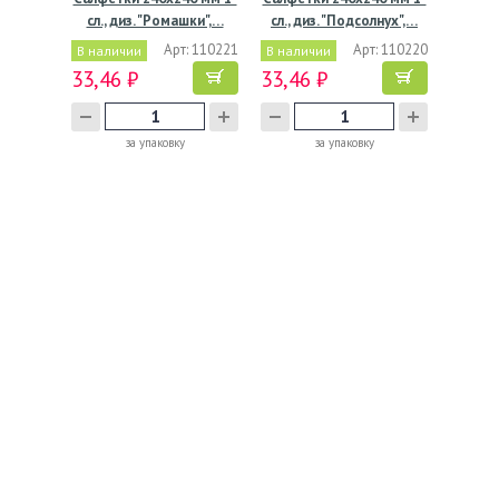
сл., диз. "Ромашки",…
сл., диз. "Подсолнух",…
Арт: 110221
Арт: 110220
В наличии
В наличии
33,46 ₽
33,46 ₽
за упаковку
за упаковку