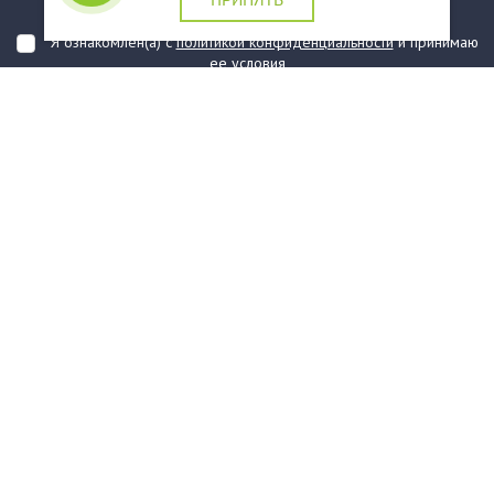
подтверждаю, что ознакомлен(а) с ними
Я ознакомлен(а) с
политикой конфиденциальности
и принимаю
ее условия
О компании
Услуги
О нас
Информация
Юридическая Информация
Как оформить заказ?
Доставка
Государственным заказчикам
Карта сайта
Контакты
Филиалы
Награды
Часто задаваемые вопросы
Стаканы и чашки
Тарелки
Приборы столовые, комплекты
Наборы одноразовой посуды
Контейнеры и лотки
Упаковочные материалы
Пакеты и мешки
Упаковка пищевая
Салфетки и скатерти бумажные
Диспенсеры
Товары для сервировки
Хозяйственные товары