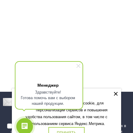
Менеджер
Здравствуйте!
Готова помочь вам с выбором
Подпишитесь! Новинки, скидки, предложения!
нашей продукции.
Мы используем файлы cookie, для
персонализации сервисов и повышения
Подписаться
удобства пользования сайтом, в том числе с
использованием сервиса Яндекс.Метрика.
Я даю согласие на обработку моих персональных данных в
соответствии с
политикой обработки персональных данных
и
ПРИНЯТЬ