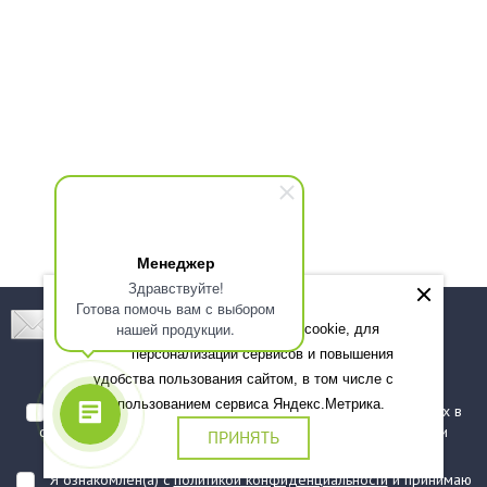
Менеджер
Здравствуйте!
Готова помочь вам с выбором
Подпишитесь! Новинки, скидки, предложения!
нашей продукции.
Мы используем файлы cookie, для
персонализации сервисов и повышения
Подписаться
удобства пользования сайтом, в том числе с
использованием сервиса Яндекс.Метрика.
Я даю согласие на обработку моих персональных данных в
соответствии с
политикой обработки персональных данных
и
ПРИНЯТЬ
подтверждаю, что ознакомлен(а) с ними
Я ознакомлен(а) с
политикой конфиденциальности
и принимаю