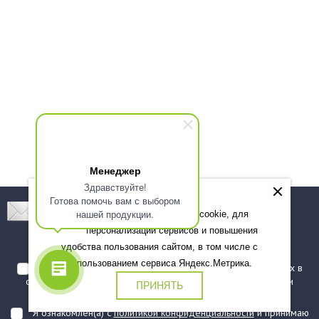
Менеджер
Здравствуйте!
Готова помочь вам с выбором
Подпишитесь! Новинки, скидки, предложения!
нашей продукции.
Мы используем файлы cookie, для
персонализации сервисов и повышения
Подписаться
удобства пользования сайтом, в том числе с
использованием сервиса Яндекс.Метрика.
Я даю согласие на обработку моих персональных данных в
соответствии с
политикой обработки персональных данных
и
ПРИНЯТЬ
подтверждаю, что ознакомлен(а) с ними
Я ознакомлен(а) с
политикой конфиденциальности
и принимаю