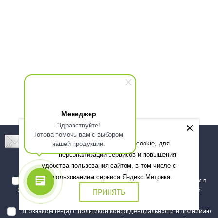
Менеджер
Здравствуйте!
Готова помочь вам с выбором
Подпишитесь! Новинки, скидки, предложения!
нашей продукции.
Мы используем файлы cookie, для
персонализации сервисов и повышения
Подписаться
удобства пользования сайтом, в том числе с
использованием сервиса Яндекс.Метрика.
Я даю согласие на обработку моих персональных данных в
соответствии с
политикой обработки персональных данных
и
ПРИНЯТЬ
подтверждаю, что ознакомлен(а) с ними
Я ознакомлен(а) с
политикой конфиденциальности
и принимаю