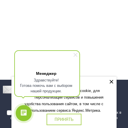
Менеджер
Здравствуйте!
Готова помочь вам с выбором
Подпишитесь! Новинки, скидки, предложения!
нашей продукции.
Мы используем файлы cookie, для
персонализации сервисов и повышения
Подписаться
удобства пользования сайтом, в том числе с
использованием сервиса Яндекс.Метрика.
Я даю согласие на обработку моих персональных данных в
соответствии с
политикой обработки персональных данных
и
ПРИНЯТЬ
подтверждаю, что ознакомлен(а) с ними