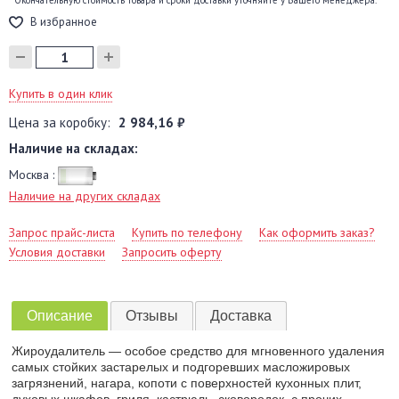
* Окончательную стоимость товара и сроки доставки уточняйте у Вашего менеджера.
В избранное
Купить в один клик
Цена за коробку:
2 984,16 ₽
Наличие на складах:
Москва :
Наличие на других складах
Запрос прайс-листа
Купить по телефону
Как оформить заказ?
Условия доставки
Запросить оферту
Описание
Отзывы
Доставка
Жироудалитель — особое средство для мгновенного удаления
самых стойких застарелых и подгоревших масложировых
загрязнений, нагара, копоти с поверхностей кухонных плит,
духовых шкафов, гриля, кастрюль, сковородок, с прочих