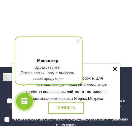
Менеджер
Здравствуйте!
Готова помочь вам с выбором
Подпишитесь! Новинки, скидки, предложения!
нашей продукции.
Мы используем файлы cookie, для
персонализации сервисов и повышения
Подписаться
удобства пользования сайтом, в том числе с
использованием сервиса Яндекс.Метрика.
Я даю согласие на обработку моих персональных данных в
соответствии с
политикой обработки персональных данных
и
ПРИНЯТЬ
подтверждаю, что ознакомлен(а) с ними
Я ознакомлен(а) с
политикой конфиденциальности
и принимаю
ее условия