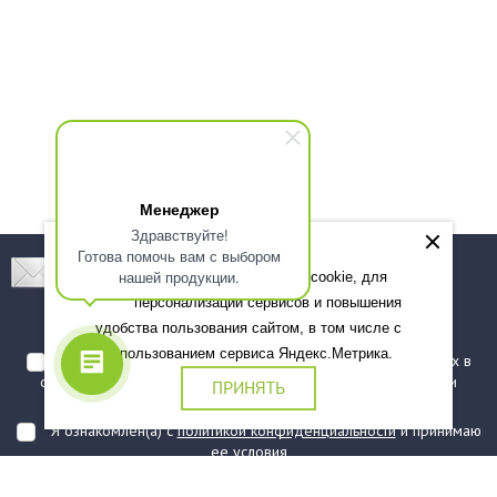
Менеджер
Здравствуйте!
Готова помочь вам с выбором
Подпишитесь! Новинки, скидки, предложения!
нашей продукции.
Мы используем файлы cookie, для
персонализации сервисов и повышения
Подписаться
удобства пользования сайтом, в том числе с
использованием сервиса Яндекс.Метрика.
Я даю согласие на обработку моих персональных данных в
соответствии с
политикой обработки персональных данных
и
ПРИНЯТЬ
подтверждаю, что ознакомлен(а) с ними
Я ознакомлен(а) с
политикой конфиденциальности
и принимаю
ее условия