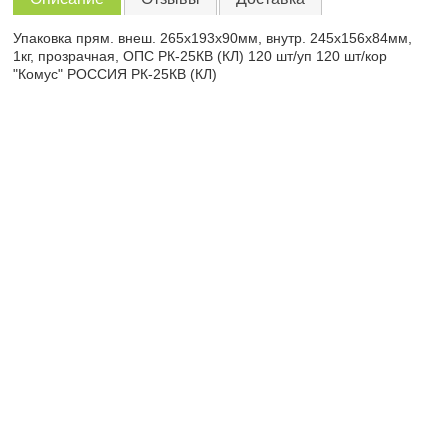
Упаковка прям. внеш. 265х193х90мм, внутр. 245x156x84мм,
1кг, прозрачная, ОПС РК-25КВ (КЛ) 120 шт/уп 120 шт/кор
"Комус" РОССИЯ РК-25КВ (КЛ)