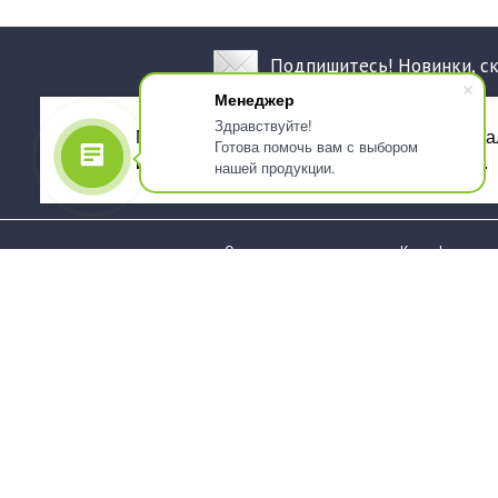
Подпишитесь! Новинки, с
Менеджер
Здравствуйте!
Мы используем файлы cookie, для персона
Готова помочь вам с выбором
использованием сервиса Яндекс.Метрика.
нашей продукции.
О компании
Как оформить 
Услуги
Доставка
О нас
Государствен
заказчикам
Информация
Карта сайта
Юридическая
Информация
Стаканы и чашки
Пакеты и мешк
Тарелки
Упаковка пище
Приборы столовые,
Салфетки и ска
комплекты
бумажные