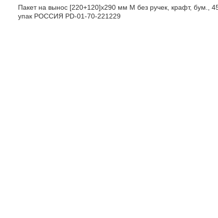
Пакет на вынос [220+120]х290 мм M без ручек, крафт, бум., 4
упак РОССИЯ PD-01-70-221229