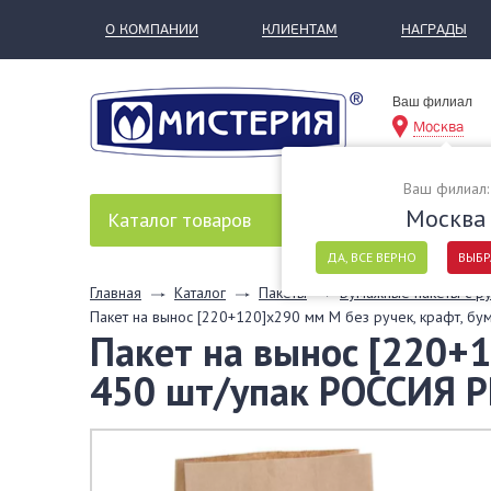
О КОМПАНИИ
КЛИЕНТАМ
НАГРАДЫ
Ваш филиал
Москва
Ваш филиал:
Москва
Каталог
товаров
ДА, ВСЕ ВЕРНО
ВЫБР
Главная
Каталог
Пакеты
Бумажные пакеты с р
Пакет на вынос [220+120]х290 мм M без ручек, крафт, б
Пакет на вынос [220+1
450 шт/упак РОССИЯ 