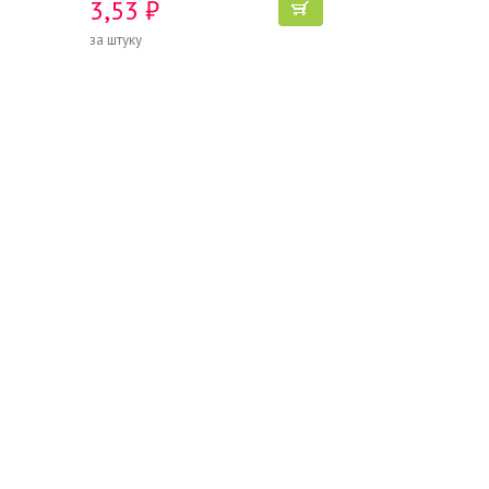
3,53 ₽
за штуку