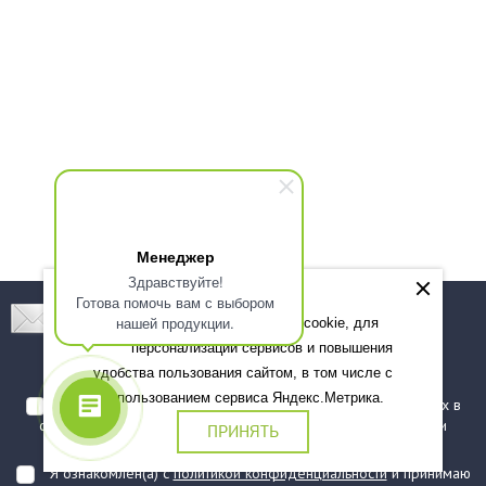
Менеджер
Здравствуйте!
Готова помочь вам с выбором
Подпишитесь! Новинки, скидки, предложения!
нашей продукции.
Мы используем файлы cookie, для
персонализации сервисов и повышения
Подписаться
удобства пользования сайтом, в том числе с
использованием сервиса Яндекс.Метрика.
Я даю согласие на обработку моих персональных данных в
соответствии с
политикой обработки персональных данных
и
ПРИНЯТЬ
подтверждаю, что ознакомлен(а) с ними
Я ознакомлен(а) с
политикой конфиденциальности
и принимаю