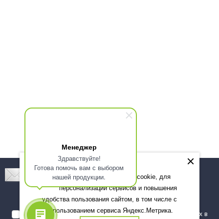
Менеджер
Здравствуйте!
Готова помочь вам с выбором
Подпишитесь! Новинки, скидки, предложения!
нашей продукции.
Мы используем файлы cookie, для
персонализации сервисов и повышения
Подписаться
удобства пользования сайтом, в том числе с
использованием сервиса Яндекс.Метрика.
Я даю согласие на обработку моих персональных данных в