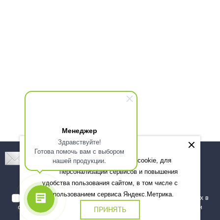
Менеджер
Здравствуйте!
Готова помочь вам с выбором
Подпишитесь! Новинки, скидки, предложения!
нашей продукции.
Мы используем файлы cookie, для
персонализации сервисов и повышения
Подписаться
удобства пользования сайтом, в том числе с
использованием сервиса Яндекс.Метрика.
Я даю согласие на обработку моих персональных данных в
соответствии с
политикой обработки персональных данных
и
ПРИНЯТЬ
подтверждаю, что ознакомлен(а) с ними