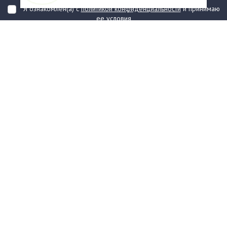
Я ознакомлен(а) с
политикой конфиденциальности
и принимаю
ее условия
О компании
Услуги
О нас
Информация
Юридическая Информация
Как оформить заказ?
Доставка
Государственным заказчикам
Карта сайта
Контакты
Филиалы
Награды
Часто задаваемые вопросы
Стаканы и чашки
Тарелки
Приборы столовые, комплекты
Наборы одноразовой посуды
Контейнеры и лотки
Упаковочные материалы
Пакеты и мешки
Упаковка пищевая
Салфетки и скатерти бумажные
Диспенсеры
Товары для сервировки
Хозяйственные товары
Канцелярия
Средства индивидуальной
защиты