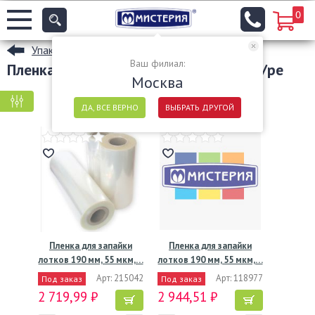
0
Упаковочные материалы
Ваш филиал:
Пленка пищевая оптом материал pet/pe
Москва
КРУПНАЯ ФАСОВКА
МЕЛКАЯ ФАСОВКА
ДА, ВСЕ ВЕРНО
ВЫБРАТЬ ДРУГОЙ
Пленка для запайки
Пленка для запайки
лотков 190 мм, 55 мкм,…
лотков 190 мм, 55 мкм,…
Арт: 215042
Арт: 118977
Под заказ
Под заказ
2 719,99 ₽
2 944,51 ₽