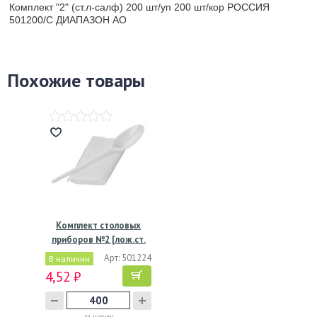
Комплект "2" (ст.л-салф) 200 шт/уп 200 шт/кор РОССИЯ
501200/С ДИАПАЗОН АО
Похожие товары
Комплект столовых
приборов №2 [лож.ст.
165…
Арт: 501224
В наличии
4,52 ₽
за штуку