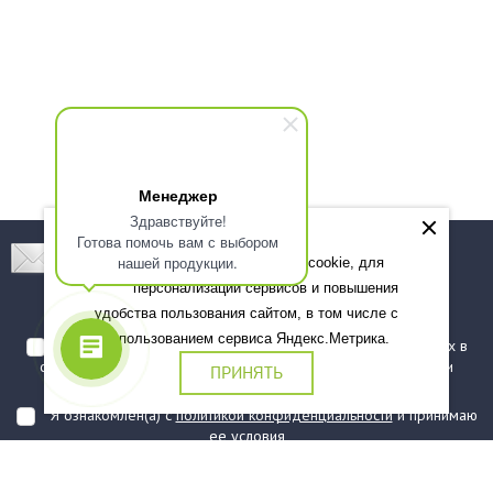
Менеджер
Здравствуйте!
Готова помочь вам с выбором
Подпишитесь! Новинки, скидки, предложения!
нашей продукции.
Мы используем файлы cookie, для
персонализации сервисов и повышения
Подписаться
удобства пользования сайтом, в том числе с
использованием сервиса Яндекс.Метрика.
Я даю согласие на обработку моих персональных данных в
соответствии с
политикой обработки персональных данных
и
ПРИНЯТЬ
подтверждаю, что ознакомлен(а) с ними
Я ознакомлен(а) с
политикой конфиденциальности
и принимаю
ее условия