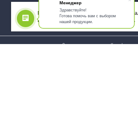
Менеджер
Здравствуйте!
Мы используем файлы cookie, для персона
Готова помочь вам с выбором
использованием сервиса Яндекс.Метрика.
нашей продукции.
О компании
Как оформить 
Услуги
Доставка
О нас
Государствен
заказчикам
Информация
Карта сайта
Юридическая
Информация
Стаканы и чашки
Пакеты и мешк
Тарелки
Упаковка пище
Приборы столовые,
Салфетки и ска
комплекты
бумажные
Наборы одноразовой
Диспенсеры
посуды
Товары для се
Контейнеры и лотки
Хозяйственные