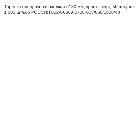
Тарелка одноразовая мелкая d180 мм, крафт., карт, 50 шт/упак
1 000 шт/кор РОССИЯ 002А-0509-0708-003/050/1000/48