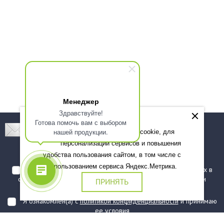
Менеджер
Здравствуйте!
Готова помочь вам с выбором
Подпишитесь! Новинки, скидки, предложения!
нашей продукции.
Мы используем файлы cookie, для
персонализации сервисов и повышения
Подписаться
удобства пользования сайтом, в том числе с
использованием сервиса Яндекс.Метрика.
Я даю согласие на обработку моих персональных данных в
соответствии с
политикой обработки персональных данных
и
ПРИНЯТЬ
подтверждаю, что ознакомлен(а) с ними
Я ознакомлен(а) с
политикой конфиденциальности
и принимаю
ее условия