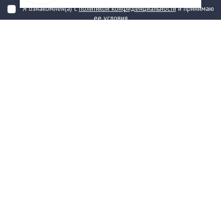
Я ознакомлен(а) с
политикой конфиденциальности
и принимаю
ее условия
О компании
Услуги
О нас
Информация
Юридическая Информация
Как оформить заказ?
Доставка
Государственным заказчикам
Карта сайта
Контакты
Филиалы
Награды
Часто задаваемые вопросы
Стаканы и чашки
Тарелки
Приборы столовые, комплекты
Наборы одноразовой посуды
Контейнеры и лотки
Упаковочные материалы
Пакеты и мешки
Упаковка пищевая
Салфетки и скатерти бумажные
Диспенсеры
Товары для сервировки
Хозяйственные товары
Канцелярия
Средства индивидуальной
защиты