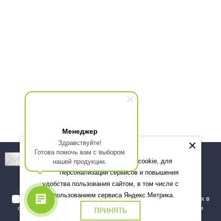
Менеджер
Здравствуйте!
Готова помочь вам с выбором
Подпишитесь! Новинки, скидки, предложения!
нашей продукции.
Мы используем файлы cookie, для
персонализации сервисов и повышения
Подписаться
удобства пользования сайтом, в том числе с
использованием сервиса Яндекс.Метрика.
Я даю согласие на обработку моих персональных данных в
соответствии с
политикой обработки персональных данных
и
ПРИНЯТЬ
подтверждаю, что ознакомлен(а) с ними