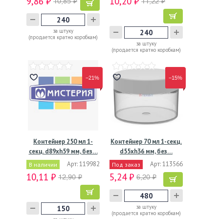
9,86 ₽
10,20 ₽
10,85 ₽
11,22 ₽
за штуку
(продается кратно коробкам)
за штуку
(продается кратно коробкам)
−21%
−15%
Контейнер 250 мл 1-
Контейнер 70 мл 1-секц.
секц. d89хh59 мм, без…
d55хh36 мм, без…
Арт: 119982
Арт: 113566
В наличии
Под заказ
10,11 ₽
5,24 ₽
12,90 ₽
6,20 ₽
за штуку
(продается кратно коробкам)