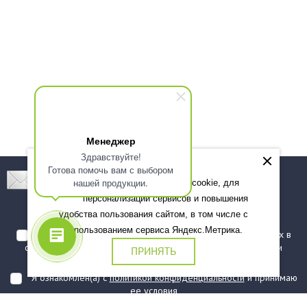
Менеджер
Здравствуйте!
Готова помочь вам с выбором
Подпишитесь! Новинки, скидки, предложения!
нашей продукции.
Мы используем файлы cookie, для
персонализации сервисов и повышения
Подписаться
удобства пользования сайтом, в том числе с
использованием сервиса Яндекс.Метрика.
Я даю согласие на обработку моих персональных данных в
соответствии с
политикой обработки персональных данных
и
ПРИНЯТЬ
подтверждаю, что ознакомлен(а) с ними
Я ознакомлен(а) с
политикой конфиденциальности
и принимаю
ее условия