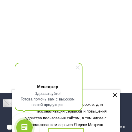
Менеджер
Здравствуйте!
Готова помочь вам с выбором
Подпишитесь! Новинки, скидки, предложения!
нашей продукции.
Мы используем файлы cookie, для
персонализации сервисов и повышения
Подписаться
удобства пользования сайтом, в том числе с
использованием сервиса Яндекс.Метрика.
Я даю согласие на обработку моих персональных данных в