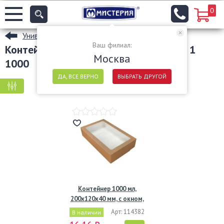
0
Универсальные одноразовые контейнеры
Ваш филиал:
Контейнеры из картона вместимость 1
Москва
1000
ДА, ВСЕ ВЕРНО
ВЫБРАТЬ ДРУГОЙ
КРУПНАЯ ФАСОВКА
МЕЛКАЯ ФАСОВКА
Контейнер 1000 мл,
200х120х40 мм, с окном,
…
Арт: 114382
В наличии