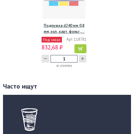
Подложка d240 мм 0,8
мм, зол., карт. фольг.,…
Арт: 118781
Под заказ
832,68 ₽
за упаковку
Часто ищут