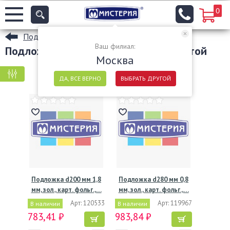
0
Подносы и подложки
Ваш филиал:
Подложки сервировочные цвет золотой
Москва
КРУПНАЯ ФАСОВКА
МЕЛКАЯ ФАСОВКА
ДА, ВСЕ ВЕРНО
ВЫБРАТЬ ДРУГОЙ
Подложка d200 мм 1,8
Подложка d280 мм 0,8
мм, зол., карт. фольг.,…
мм, зол., карт. фольг.,…
Арт: 120533
Арт: 119967
В наличии
В наличии
783,41 ₽
983,84 ₽