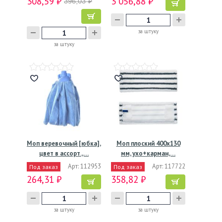
308,59 ₽
3 056,88 ₽
396,03 ₽
за штуку
за штуку
Моп веревочный [юбка],
Моп плоский 400х130
цвет в ассорт.,…
мм, ухо+карман,…
Арт: 112953
Арт: 117722
Под заказ
Под заказ
264,31 ₽
358,82 ₽
за штуку
за штуку