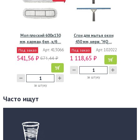
Моп плоский 600х130
Сгон для мытья окон
мм, карман, бел., х/б…
450 мм, нерж. "HQ…
Арт: 413066
Арт: 102022
Под заказ
Под заказ
541,56 ₽
1 118,65 ₽
671,44 ₽
за штуку
за штуку
Часто ищут