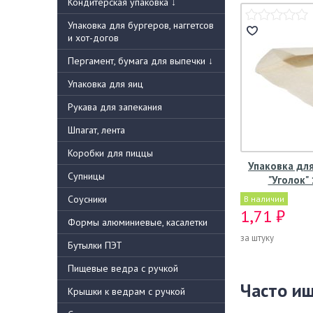
Кондитерская упаковка
↓
Упаковка для бургеров, наггетсов
и хот-догов
Пергамент, бумага для выпечки
↓
Упаковка для яиц
Рукава для запекания
Шпагат, лента
Коробки для пиццы
Упаковка для
Супницы
"Уголок"
Соусники
В наличии
1,71 ₽
Формы алюминиевые, касалетки
за штуку
Бутылки ПЭТ
Пищевые ведра с ручкой
Часто и
Крышки к ведрам с ручкой