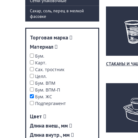
Сетки упаковочные
Сахар, соль, перец в мелкой
фасовке
Торговая марка
Материал
Бум.
Карт.
СТАКАНЫ И ЧА
Сах. тростник
Целл.
Бум. ВПМ
Бум. ВПМ-П
Бум. ЖС
Подпергамент
Цвет
Длина внеш., мм
Длина внутр., мм