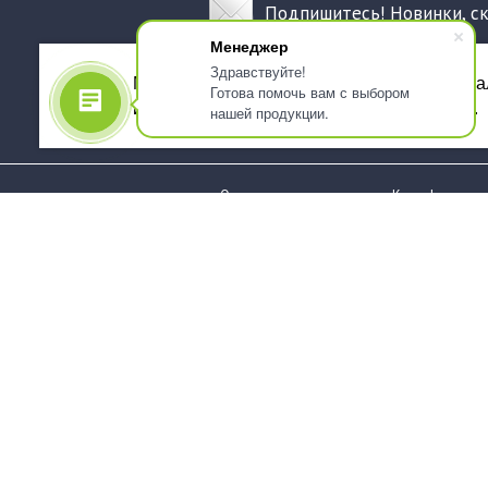
Подпишитесь! Новинки, с
Менеджер
Здравствуйте!
Мы используем файлы cookie, для персона
Готова помочь вам с выбором
использованием сервиса Яндекс.Метрика.
нашей продукции.
О компании
Как оформить 
Услуги
Доставка
О нас
Государствен
заказчикам
Информация
Карта сайта
Юридическая
Информация
Стаканы и чашки
Пакеты и мешк
Тарелки
Упаковка пище
Приборы столовые,
Салфетки и ска
комплекты
бумажные
Наборы одноразовой
Диспенсеры
посуды