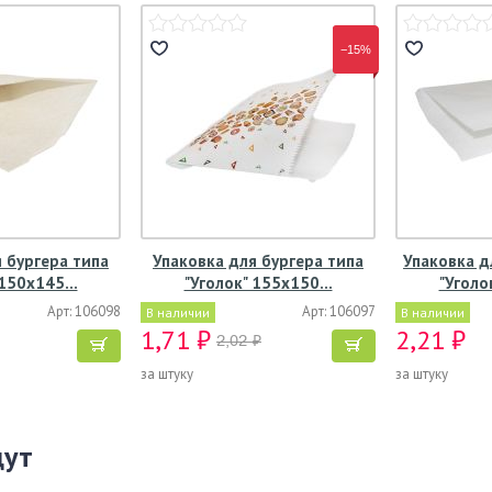
−15%
 бургера типа
Упаковка для бургера типа
Упаковка д
 150х145…
"Уголок" 155х150…
"Уголо
Арт: 106098
Арт: 106097
В наличии
В наличии
1,71 ₽
2,21 ₽
2,02 ₽
за штуку
за штуку
щут