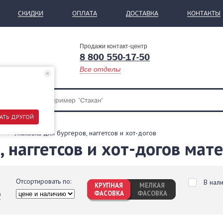
СКИДКИ
ОПЛАТА
ДОСТАВКА
КОНТАКТЫ
Продажи контакт-центр
8 800 550-17-50
Все отделы
АТЬ ДРУГОЙ
Упаковка для бургеров, наггетсов и хот-догов
, наггетсов и хот-догов мат
Отсортировать по:
В нал
КРУПНАЯ
МЕЛКАЯ
ФАСОВКА
ФАСОВКА
0