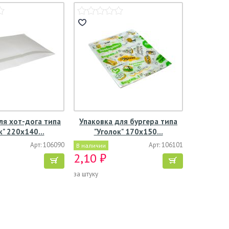
ля хот-дога типа
Упаковка для бургера типа
к" 220х140…
"Уголок" 170х150…
Арт: 106090
Арт: 106101
В наличии
2,10 ₽
за штуку