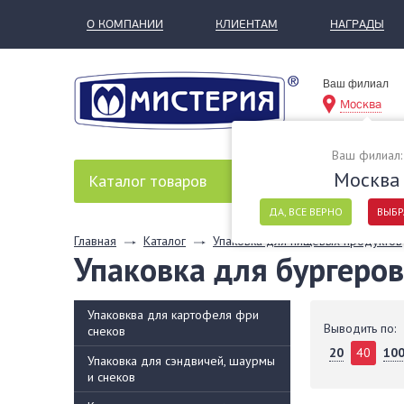
О КОМПАНИИ
КЛИЕНТАМ
НАГРАДЫ
Ваш филиал
Москва
Ваш филиал:
Москва
Каталог
товаров
ДА, ВСЕ ВЕРНО
ВЫБР
Главная
Каталог
Упаковка для пищевых продуктов
Упаковка для бургеров
Упаковква для картофеля фри
Выводить по:
снеков
20
40
10
Упаковка для сэндвичей, шаурмы
и снеков