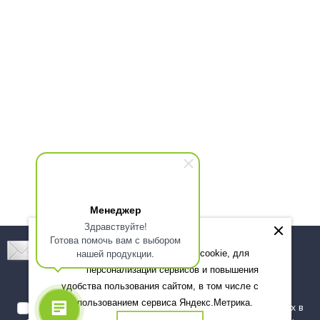
Менеджер
Здравствуйте!
Готова помочь вам с выбором
Подпишитесь! Новинки, скидки, предложения!
нашей продукции.
Мы используем файлы cookie, для
персонализации сервисов и повышения
Подписаться
удобства пользования сайтом, в том числе с
использованием сервиса Яндекс.Метрика.
Я даю согласие на обработку моих персональных данных в