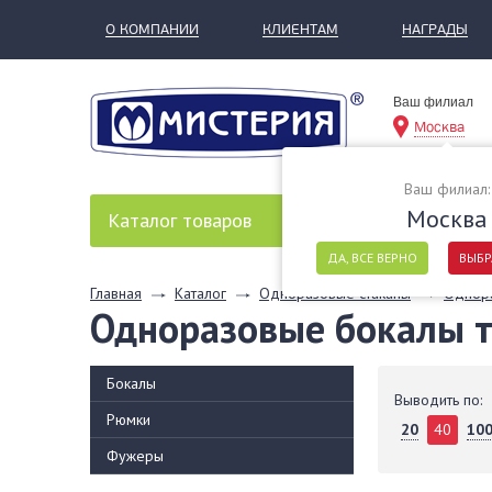
О КОМПАНИИ
КЛИЕНТАМ
НАГРАДЫ
Ваш филиал
Москва
Ваш филиал:
Москва
Каталог
товаров
ДА, ВСЕ ВЕРНО
ВЫБР
Главная
Каталог
Одноразовые стаканы
Однора
Одноразовые бокалы т
Бокалы
Выводить по:
Рюмки
20
40
10
Фужеры