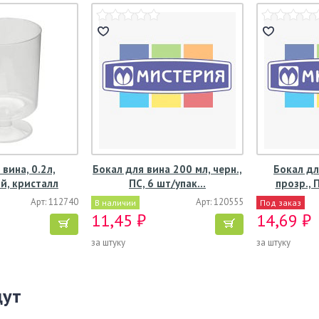
вина, 0.2л,
Бокал для вина 200 мл, черн.,
Бокал дл
й, кристалл
ПС, 6 шт/упак…
прозр., 
Арт: 112740
Арт: 120555
В наличии
Под заказ
11,45 ₽
14,69 ₽
за штуку
за штуку
щут