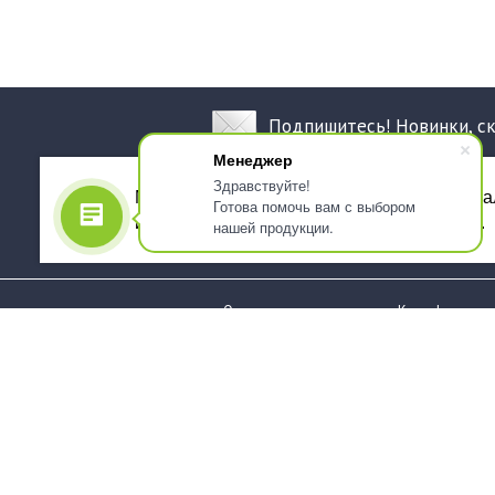
Подпишитесь! Новинки, с
Менеджер
Здравствуйте!
Мы используем файлы cookie, для персона
Готова помочь вам с выбором
использованием сервиса Яндекс.Метрика.
нашей продукции.
О компании
Как оформить 
Услуги
Доставка
О нас
Государствен
заказчикам
Информация
Карта сайта
Юридическая
Информация
Стаканы и чашки
Пакеты и мешк