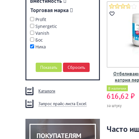
Вместимость
Торговая марка
Profit
Synergetic
Vanish
Бос
Ника
Отбеливаю
натрия пе
В наличии
Каталоги
616,62 ₽
Запрос прайс-листа Excel
за штуку
Часто и
ПОКУПАТЕЛЯМ