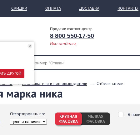
СКИДКИ
ОПЛАТА
ДОСТАВКА
КОНТАКТЫ
Продажи контакт-центр
8 800 550-17-50
Все отделы
АТЬ ДРУГОЙ
 по РФ
Отбеливатели и пятновыводители
Отбеливатели
я марка ника
Отсортировать по:
В нал
КРУПНАЯ
МЕЛКАЯ
ФАСОВКА
ФАСОВКА
0