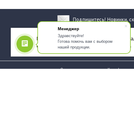
Подпишитесь! Новинки, с
Менеджер
Здравствуйте!
Мы используем файлы cookie, для персона
Готова помочь вам с выбором
использованием сервиса Яндекс.Метрика.
нашей продукции.
О компании
Как оформить 
Услуги
Доставка
О нас
Государствен
заказчикам
Информация
Карта сайта
Юридическая
Информация
Стаканы и чашки
Пакеты и мешк
Тарелки
Упаковка пище
Приборы столовые,
Салфетки и ска