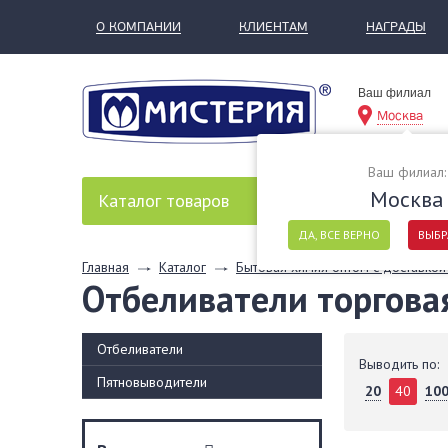
О КОМПАНИИ
КЛИЕНТАМ
НАГРАДЫ
Ваш филиал
Москва
Ваш филиал:
Москва
Каталог
товаров
ДА, ВСЕ ВЕРНО
ВЫБР
Главная
Каталог
Бытовая химия оптом с доставкой
Отбеливатели торгова
Отбеливатели
Выводить по:
Пятновыводители
20
40
10