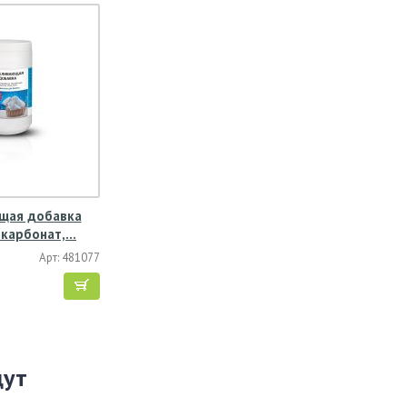
щая добавка
ркарбонат,…
Арт: 481077
щут