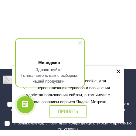
Менеджер
Здравствуйте!
Готова помочь вам с выбором
Подпишитесь! Новинки, скидки, предложения!
нашей продукции.
Мы используем файлы cookie, для
персонализации сервисов и повышения
Подписаться
удобства пользования сайтом, в том числе с
использованием сервиса Яндекс.Метрика.
Я даю согласие на обработку моих персональных данных в
соответствии с
политикой обработки персональных данных
и
ПРИНЯТЬ
подтверждаю, что ознакомлен(а) с ними
Я ознакомлен(а) с
политикой конфиденциальности
и принимаю
ее условия