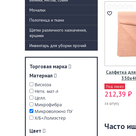
Веники, метлы, совки
Мочалки
Полотенца и ткани
Щетки различного назначения,
ершики
Инвентарь для уборки прочий
Торговая марка
Салфетка для 
Материал
350х4
Вискоза
Под заказ
Нетк. мат-л
212,39 ₽
Целл.
за штуку
Микрофибра
Микроволокно ПУ
Х/Б+Лолиэстер
Часто и
Цвет