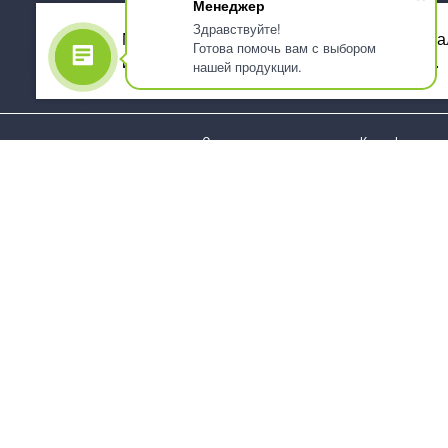
Менеджер
Здравствуйте!
Мы используем файлы cookie, для персона
Готова помочь вам с выбором
использованием сервиса Яндекс.Метрика.
нашей продукции.
О компании
Как оформить 
Услуги
Доставка
О нас
Государствен
заказчикам
Информация
Карта сайта
Юридическая
Информация
Стаканы и чашки
Пакеты и мешк
Тарелки
Упаковка пище
Приборы столовые,
Салфетки и ска
комплекты
бумажные
Наборы одноразовой
Диспенсеры
посуды
Товары для се
Контейнеры и лотки
Хозяйственные