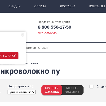
СКИДКИ
ОПЛАТА
ДОСТАВКА
КОНТАКТЫ
Продажи контакт-центр
8 800 550-17-50
Все отделы
АТЬ ДРУГОЙ
ки и мытья
Полотенца
икроволокно пу
Отсортировать по:
В нал
КРУПНАЯ
МЕЛКАЯ
ФАСОВКА
ФАСОВКА
0