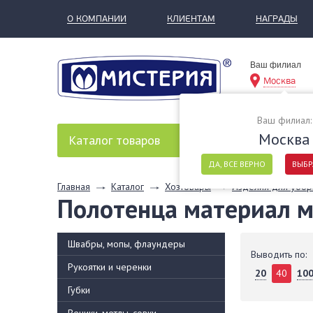
О КОМПАНИИ
КЛИЕНТАМ
НАГРАДЫ
Ваш филиал
Москва
Ваш филиал:
Москва
Каталог
товаров
ДА, ВСЕ ВЕРНО
ВЫБР
Главная
Каталог
Хозтовары
Изделия для убор
Полотенца материал м
Швабры, мопы, флаундеры
Выводить по:
Рукоятки и черенки
20
40
10
Губки