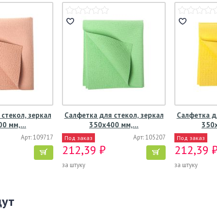
стекол, зеркал
Салфетка для стекол, зеркал
Салфетка д
00 мм,…
350х400 мм,…
350
Арт: 109717
Арт: 105207
Под заказ
Под заказ
212,39 ₽
212,39 
за штуку
за штуку
щут