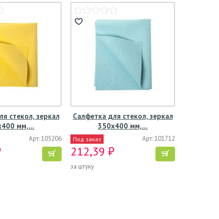
ля стекол, зеркал
Салфетка для стекол, зеркал
х400 мм,…
350х400 мм,…
Арт: 105206
Арт: 101712
Под заказ
₽
212,39 ₽
за штуку