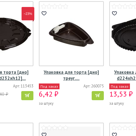
−23%
я торта [дно]
Упаковка для торта [дно]
Упаковка 
d232хh12]…
треуг.…
d224хh2
Арт: 113453
Арт: 260075
Под заказ
Под заказ
6,42 ₽
13,53 ₽
40 ₽
за штуку
за штуку