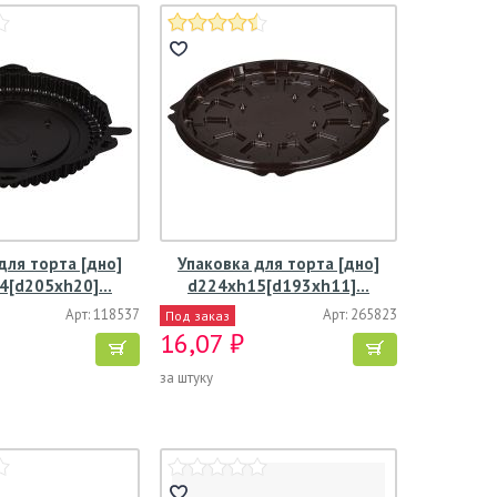
для торта [дно]
Упаковка для торта [дно]
4[d205хh20]…
d224хh15[d193хh11]…
Арт: 118537
Арт: 265823
Под заказ
16,07 ₽
за штуку