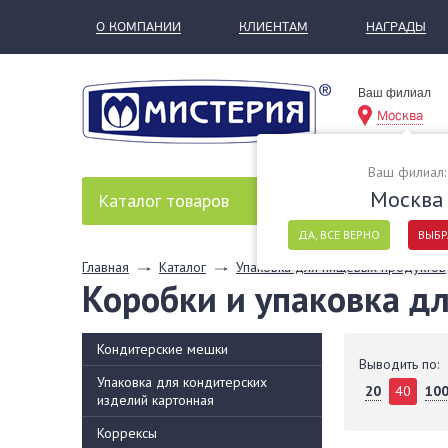
О КОМПАНИИ
КЛИЕНТАМ
НАГРАДЫ
Ваш филиал
Москва
Ваш филиал:
Москва
Каталог
товаров
ДА, ВСЕ ВЕРНО
ВЫБР
Главная
Каталог
Упаковка для пищевых продуктов
Коробки и упаковка д
Кондитерские мешки
Выводить по:
Упаковка для кондитерских
20
40
10
изделий картонная
Коррексы