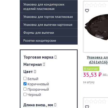
Упаковка для кондитерских
изделий пластиковая
Упаковка для тортов пластиковая
Упаковка для выпечки картонная
Формы для выпечки
Розетки кондитерские
Торговая марка
Упаковка дл
d261хh16[
Материал
В наличии
Цвет
35,53 ₽
46,
Белый
за штуку
Коричневый
Прозрачный
Черный
Длина внеш., мм