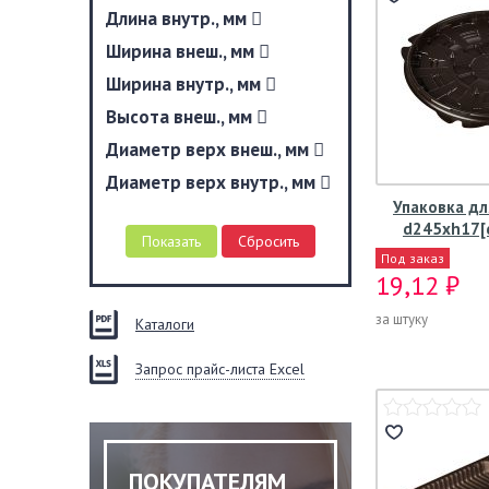
Длина внутр., мм
Ширина внеш., мм
Ширина внутр., мм
Высота внеш., мм
Диаметр верх внеш., мм
Диаметр верх внутр., мм
Упаковка дл
d245хh17[
Под заказ
19,12 ₽
за штуку
Каталоги
Запрос прайс-листа Excel
ПОКУПАТЕЛЯМ