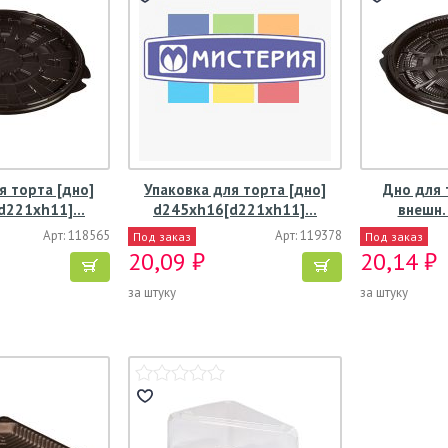
я торта [дно]
Упаковка для торта [дно]
Дно для 
d221хh11]…
d245хh16[d221хh11]…
внешн.
Арт: 118565
Арт: 119378
Под заказ
Под заказ
20,09 ₽
20,14 ₽
за штуку
за штуку