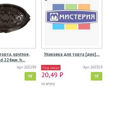
торта, круглое,
Упаковка для торта [дно]…
 d 224мм, h…
Арт: 265299
Арт: 265319
Под заказ
20,49 ₽
за штуку