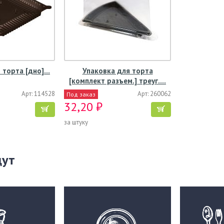
 торта [дно]…
Упаковка для торта
[комплект разъем.] треуг.…
Арт: 114528
Арт: 260062
Под заказ
32,20 ₽
за штуку
щут