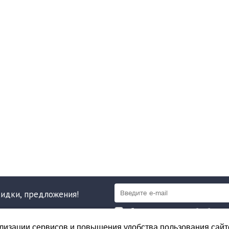
кидки, предложения!
Я даю согласие на обработку 
соответствии с
политикой обработк
лизации сервисов и повышения удобства пользования сайто