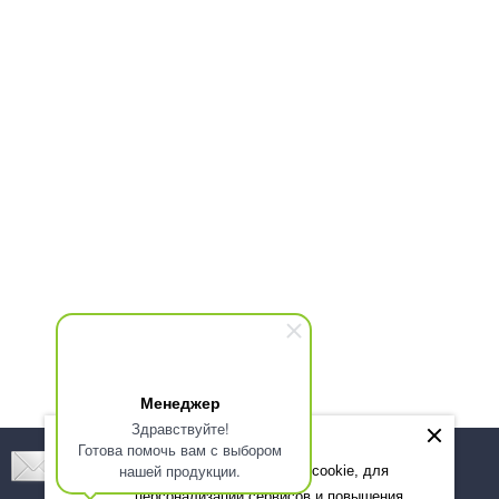
Менеджер
Здравствуйте!
Готова помочь вам с выбором
Подпишитесь! Новинки, скидки, предложения!
нашей продукции.
Мы используем файлы cookie, для
персонализации сервисов и повышения