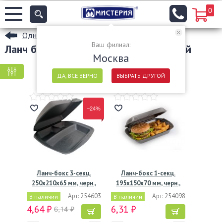
0
Одноразовые пищевые контейнеры
Ваш филиал:
Ланч боксы одноразовые цвет черный
Москва
КРУПНАЯ ФАСОВКА
МЕЛКАЯ ФАСОВКА
ДА, ВСЕ ВЕРНО
ВЫБРАТЬ ДРУГОЙ
−24%
Ланч-бокс 3-секц.
Ланч-бокс 1-секц.
250х210х65 мм, черн.,
195х150х70 мм, черн.,
ВПС,…
ВПС,…
Арт: 254603
Арт: 254098
В наличии
В наличии
4,64 ₽
6,31 ₽
6,14 ₽