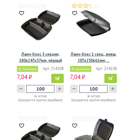
Ланч-бокс 3 секции,
Ланч-бокс 1 секц., внеш.
180х247х57мм, чёрный
207х250х61мм,…
Арт: 254308
Арт: 254108
В наличии
В наличии
7,04 ₽
7,04 ₽
за штуку
за штуку
(продается кратно коробкам)
(продается кратно коробкам)