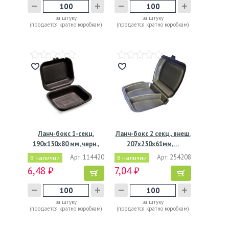
за штуку
за штуку
(продается кратно коробкам)
(продается кратно коробкам)
Ланч-бокс 1-секц.
Ланч-бокс 2 секц., внеш.
190х150х80 мм, черн.,
207х250х61мм,…
ВПС,…
Арт: 114420
Арт: 254208
В наличии
В наличии
6,48 ₽
7,04 ₽
за штуку
за штуку
(продается кратно коробкам)
(продается кратно коробкам)