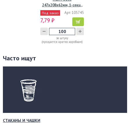
247х208х62мм, 1-секц.,
чёрн., ВПС
Арт: 105745
Под заказ
7,79 ₽
за штуку
(продается кратно коробкам)
Часто ищут
СТАКАНЫ И ЧАШКИ