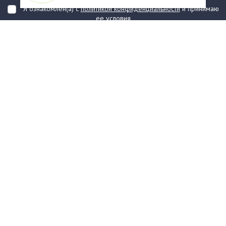
Я ознакомлен(а) с
политикой конфиденциальности
и принимаю
ее условия
О компании
Услуги
О нас
Информация
Юридическая Информация
Как оформить заказ?
Доставка
Государственным заказчикам
Карта сайта
Контакты
Филиалы
Награды
Часто задаваемые вопросы
Стаканы и чашки
Тарелки
Приборы столовые, комплекты
Наборы одноразовой посуды
Контейнеры и лотки
Упаковочные материалы
Пакеты и мешки
Упаковка пищевая
Салфетки и скатерти бумажные
Диспенсеры
Товары для сервировки
Хозяйственные товары
Канцелярия
Средства индивидуальной
защиты