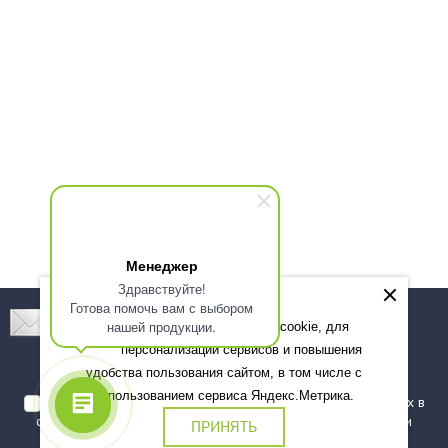
Менеджер
Здравствуйте!
Готова помочь вам с выбором
Подпишитесь! Новинки, скидки, предложения!
нашей продукции.
Мы используем файлы cookie, для
персонализации сервисов и повышения
Подписаться
удобства пользования сайтом, в том числе с
использованием сервиса Яндекс.Метрика.
Я даю согласие на обработку моих персональных данных в
соответствии с
политикой обработки персональных данных
и
ПРИНЯТЬ
подтверждаю, что ознакомлен(а) с ними