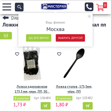
0
Одноразовые ложки
Ваш филиал:
Ложки столовые и десертные материал пп
Москва
КРУПНАЯ ФАСОВКА
МЕЛКАЯ ФАСОВКА
ДА, ВСЕ ВЕРНО
ВЫБРАТЬ ДРУГОЙ
Ложка одноразовая
Ложка столов., 173,5мм,
173,5 мм, черн., ПП, 50…
чёрн., ПП
Арт: 106484
Арт: 103482
В наличии
В наличии
1,73 ₽
1,80 ₽